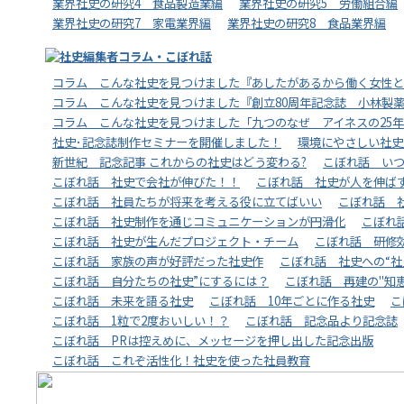
業界社史の研究4 食品製造業編
業界社史の研究5 労働組合編
業界社史の研究7 家電業界編
業界社史の研究8 食品業界編
コラム こんな社史を見つけました『あしたがあるから働く女性と
コラム こんな社史を見つけました『創立80周年記念誌 小林製
コラム こんな社史を見つけました「九つのなぜ アイネスの25
社史･記念誌制作セミナーを開催しました！
環境にやさしい社史
新世紀 記念記事 これからの社史はどう変わる?
こぼれ話 い
こぼれ話 社史で会社が伸びた！！
こぼれ話 社史が人を伸ば
こぼれ話 社員たちが将来を考える役に立てばいい
こぼれ話 
こぼれ話 社史制作を通じコミュニケーションが円滑化
こぼれ
こぼれ話 社史が生んだプロジェクト・チーム
こぼれ話 研修
こぼれ話 家族の声が好評だった社史作
こぼれ話 社史への“社
こぼれ話 自分たちの社史”にするには？
こぼれ話 再建の"知
こぼれ話 未来を語る社史
こぼれ話 10年ごとに作る社史
こ
こぼれ話 1粒で2度おいしい！？
こぼれ話 記念品より記念誌
こぼれ話 PRは控えめに、メッセージを押し出した記念出版
こぼれ話 これぞ活性化！社史を使った社員教育