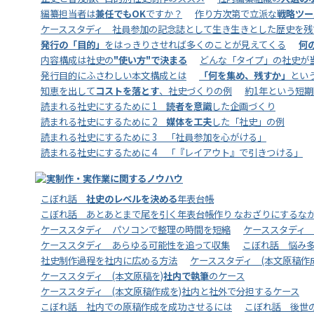
編纂担当者は
兼任でもOK
ですか？
作り方次第で立派な
戦略ツー
ケーススタディ 社員参加の記念誌として生き生きとした歴史を残
発行の「目的」
をはっきりさせれば多くのことが見えてくる
何
内容構成は社史の
"使い方"で決まる
どんな「タイプ」の社史が
発行目的にふさわしい本文構成とは
「何を集め、残すか」
とい
知恵を出して
コストを落とす
、社史づくりの例
約1年という短期
読まれる社史にするために 1
読者を意識
した企画づくり
読まれる社史にするために 2
媒体を工夫
した「社史」の例
読まれる社史にするために 3 「社員参加を心がける」
読まれる社史にするために 4 「『レイアウト』で引きつける」
こぼれ話
社史のレベルを決める
年表台帳
こぼれ話 あとあとまで尾を引く年表台帳作り なおざりにするなか
ケーススタディ パソコンで整理の時間を短縮
ケーススタディ
ケーススタディ あらゆる可能性を追って収集
こぼれ話 悩み
社史制作過程を社内に広める方法
ケーススタディ (本文原稿作
ケーススタディ (本文原稿を)
社内で執筆
のケース
ケーススタディ (本文原稿作成を)社内と社外で分担するケース
こぼれ話 社内での原稿作成を成功させるには
こぼれ話 後世の