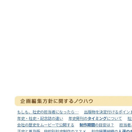
もしも、社史の担当者になったら…
出版物を決定付けるポイン
年史・社史・記念誌の違い
年史発刊の
タイミング
について
社
会社の歴史をムービーで公開する
制作期間
の目安は？
担当者
正史と普及版、目的別社史制作のススメ
社内編纂組織の
人選の