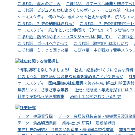
こぼれ話 産みの苦しみ
こぼれ話 必ず一度は
原典と照合
すべ
こぼれ話
ビジュアルな社史
づくりのポイント
こぼれ話 “社内
ケーススタディ 何のため、誰のための社史かを考え、読みやすい
こぼれ話 社史の
納期
は遅れる?
こぼれ話 社史の制作期間―1ペ
ケーススタディ 約1年という短期間で『30年史』を作った“裏ワザ”
こぼれ話 熱が冷めると… （
スケジュールに関して
）
こぼれ話
こぼれ話 ゴールへ向かって
こぼれ話 取材旅行は楽しいな
こぼれ話 ちょっと困った話
こぼれ話 中心戦力は若手スタッ
“情報探索”を楽しみましょう!
社史・記念誌づくりに必要な資料
どのような手順を踏めば
必要な写真を集める
ことができるか
社
ケーススタディ
国内屈指の社史蔵書
を誇る神奈川県立川崎図書館
年表リンク
さまざまな年表
社史・記念誌・年史を探すには？
社史で使われる関連
用語集
web上で公開されている社史
データ 建設業界編
データ 金属製品製造業・機械器具製造業
データ 食品製造業編
業界社史の研究1 建設業界編
業界社史の研究2 金属製品製造業・機械器具製造業編
業界社史