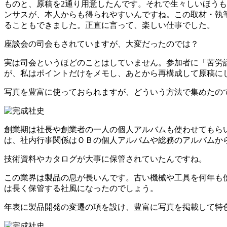
ものと、原稿を2通り用意したんです。それで生々しいほう
ンサスが、本人からも得られやすいんですね。この取材・執
ることもできました。正直に言って、楽しい仕事でした。
座談会の司会もされていますが、大変だったのでは？
実は司会というほどのことはしていません。参加者に「苦労
が、私はポイントだけをメモし、あとから再構成して原稿に
写真を豊富に使っておられますが、どういう方法で集めたの
創業期は社長や創業者の一人の個人アルバムも使わせてもら
は、社内行事関係はＯＢの個人アルバムや総務のアルバムか
技術資料やカタログが大事に保管されていたんですね。
この業界は製品の息が長いんです。古い機械や工具を何年も
は長く保管する社風になったのでしょう。
年表に製品開発の変遷の項を設け、豊富に写真を掲載して特